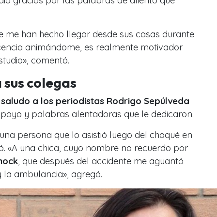
io gracias por las palabras de aliento que
e me han hecho llegar desde sus casas durante
ecencia animándome, es realmente motivador
studio», comentó.
 sus colegas
 saludo a los periodistas Rodrigo Sepúlveda
apoyo y palabras alentadoras que le dedicaron.
 una persona que lo asistió luego del choqué en
ó. «A una chica, cuyo nombre no recuerdo por
hock
, que después del accidente me aguantó
 la ambulancia», agregó.