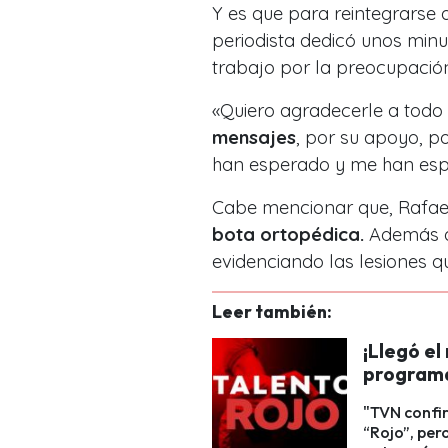
Y es que para reintegrarse al
periodista dedicó unos min
trabajo por la preocupació
«Quiero agradecerle a todo
mensajes
, por su apoyo, p
han esperado y me han esp
Cabe mencionar que, Rafael 
bota ortopédica.
Además 
evidenciando las lesiones qu
Leer también:
¡Llegó e
programa
"TVN confi
“Rojo”, per