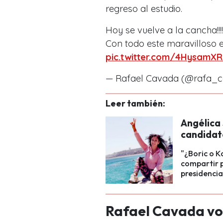
regreso al estudio.
Hoy se vuelve a la cancha!!!!
Con todo este maravilloso e
pic.twitter.com/4HysamX
— Rafael Cavada (@rafa_
Leer también:
Angélica 
candidat
"¿Boric o K
compartir p
presidencia
Rafael Cavada vol