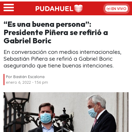
Skip to main content
EN VIVO
“Es una buena persona”:
Presidente Piñera se refirió a
Gabriel Boric
En conversación con medios internacionales,
Sebastián Piñera se refirió a Gabriel Boric
asegurando que tiene buenas intenciones.
Por
Bastián Escalona
enero 6, 2022 - 1:56 pm