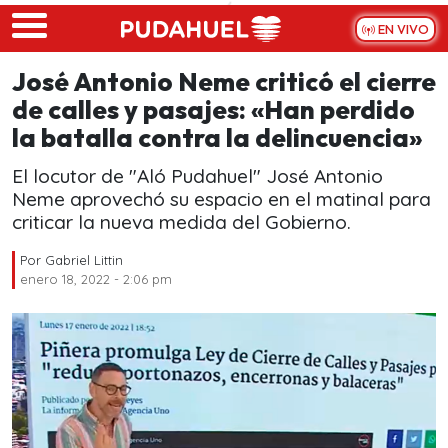
Skip to main content
EN VIVO
José Antonio Neme criticó el cierre
de calles y pasajes: «Han perdido
la batalla contra la delincuencia»
El locutor de "Aló Pudahuel" José Antonio
Neme aprovechó su espacio en el matinal para
criticar la nueva medida del Gobierno.
Por
Gabriel Littin
enero 18, 2022 - 2:06 pm