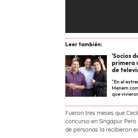
Leer también:
'Socios d
primera 
de televi
"En el estr
Menem comp
que viviero
Fueron tres meses que Cecil
concurso en Singapur. Pero 
de personas la recibieron e