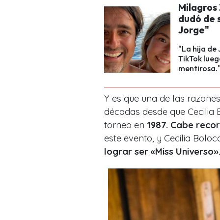
Milagros
dudó de s
Jorge"
"La hija de
TikTok lueg
mentirosa.
Y es que una de las razone
décadas desde que Cecilia 
torneo en
1987. Cabe reco
este evento, y Cecilia Boloc
lograr ser «Miss Universo»