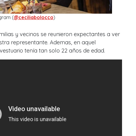
gram (
@ceciliabolocco
)
ilias y vecinos se reunieron expectantes a ver
stra representante. Ademas, en aquel
estuario tenía tan solo 22 años de edad.