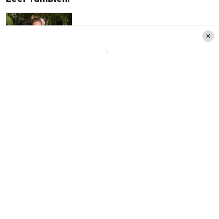
Ingrid Aceitón dio a luz y
compartió bellas fotos junto
a su bebé en Instagram
José Luis Repenning lució sus dotes
culinarios
No es la primera vez que el periodista comparte
en sus redes sociales los momentos con sus hijos.
Ya que a comienzos de diciembre el comunicador
trató de sorprender a sus retoños cocinándoles
algo rico.
También te podría interesar ver:
José Luis