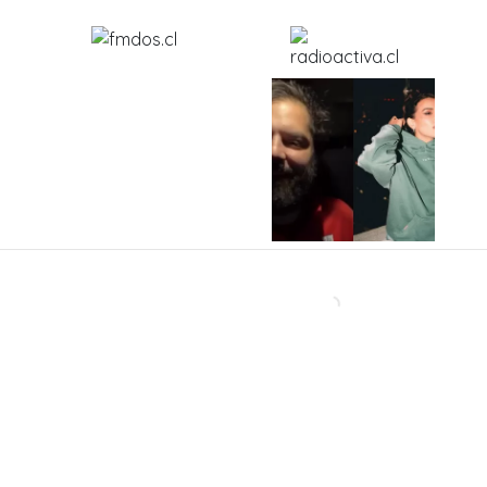
'Qué suerte que uno
El inesperado mensaje
sabe guardar secretos
que Gabriel Boric le
porque si hablara,
mandó a Cony Capelli
habría relaciones que
durarían hasta hoy
mismo'