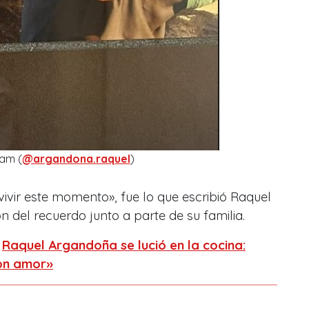
ram (
@argandona.raquel
)
vivir este momento», fue lo que escribió Raquel
 del recuerdo junto a parte de su familia.
:
Raquel Argandoña se lució en la cocina:
on amor»