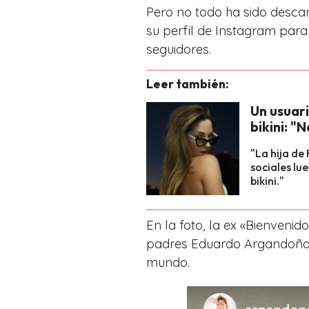
Pero no todo ha sido desc
su perfil de Instagram para 
seguidores.
Leer también:
Un usuari
bikini: "
"La hija de
sociales lu
bikini."
En la foto, la ex «Bienvenid
padres Eduardo Argandoña y
mundo.