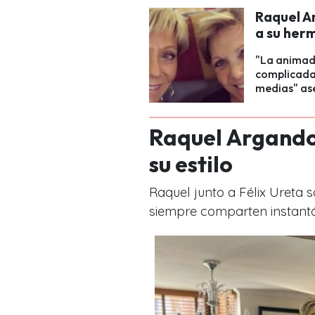
Raquel A
a su her
"La animad
complicada 
medias" as
Raquel Argando
su estilo
Raquel junto a Félix Ureta 
siempre comparten instantá