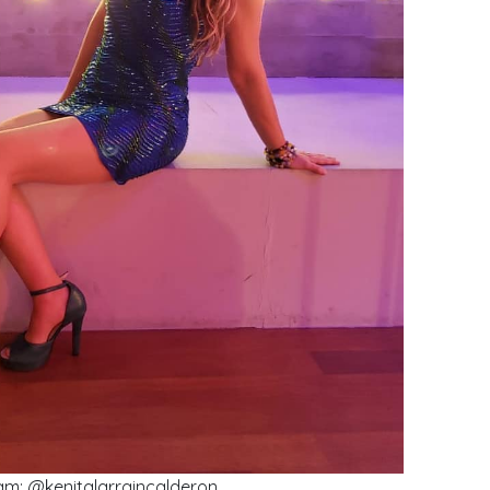
am: @kenitalarraincalderon