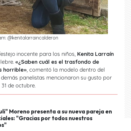
am: @kenitalarraincalderon
festejo inocente para los niños,
Kenita Larraín
elebre.
«¿Saben cuál es el trasfondo de
 horrible
»
, comentó la modelo dentro del
s demás panelistas mencionaron su gusto por
 31 de octubre.
uli" Moreno presenta a su nueva pareja en
iales: "Gracias por todos nuestros
s"