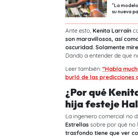
"La modelo 
su nueva pa
Ante esto,
Kenita Larraín
co
son maravillosos, así com
oscuridad. Solamente mire
Dando a entender de que no
Leer también:
“Habla mucho
burló de las predicciones 
¿Por qué Kenita
hija festeje H
La ingeniero comercial no d
Estrellas
sobre por qué no 
trasfondo tiene que ver co