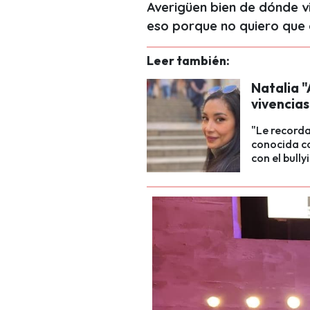
Averigüen bien de dónde vi
eso porque no quiero que 
Leer también:
Natalia "
vivencias
"Le recorda
conocida co
con el bully