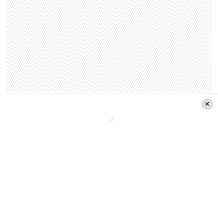
Leer también:
Mon Laferte compartió el
recibimiento que le dieron tras haber tenido a
su bebé
La primera fotografía de Mon
Laferte junto a su bebé
Siendo, oficialmente, la primera foto que sube
junto a su hijo Joel, explotó en Instagram. Y es
que
Mon Laferte
enterneció a todos.
En la