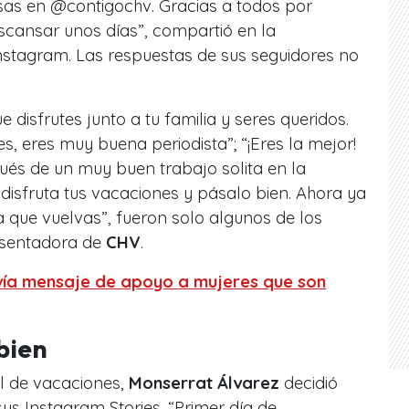
as en @contigochv. Gracias a todos por
cansar unos días”, compartió en la
nstagram. Las respuestas de sus seguidores no
disfrutes junto a tu familia y seres queridos.
s, eres muy buena periodista”; “¡Eres la mejor!
és de un muy buen trabajo solita en la
 disfruta tus vacaciones y pásalo bien. Ahora ya
 que vuelvas”, fueron solo algunos de los
esentadora de
CHV
.
nvía mensaje de apoyo a mujeres que son
bien
al de vacaciones,
Monserrat Álvarez
decidió
 sus
Instagram Stories
. “Primer día de