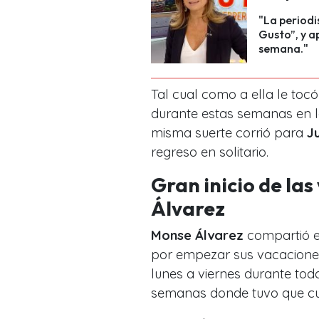
"La period
Gusto”, y a
semana."
Tal cual como a ella le toc
durante estas semanas en l
misma suerte corrió para
J
regreso en solitario.
Gran inicio de la
Álvarez
Monse Álvarez
compartió e
por empezar sus vacacione
lunes a viernes durante tod
semanas donde tuvo que cub