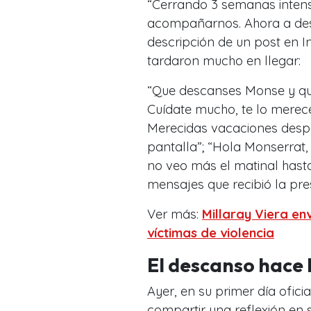
“Cerrando 3 semanas intens
acompañarnos. Ahora a des
descripción de un post en I
tardaron mucho en llegar:
“Que descanses Monse y que 
Cuídate mucho, te lo merece
Merecidas vacaciones despu
pantalla”; “Hola Monserrat,
no veo más el matinal hasta
mensajes que recibió la pr
Ver más:
Millaray Viera e
víctimas de violencia
El descanso hace 
Ayer, en su primer día ofici
compartir una reflexión en