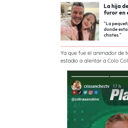
La hija d
furor en 
"La pequeña
donde estas
chistes."
Ya que fue el animador de te
estadio a alentar a Colo Col