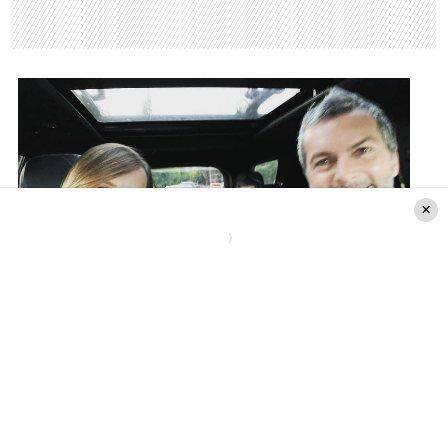
Instagram: @dianaboloccof
En la foto,
Diana Bolocco
comentó:
«
Vamos por