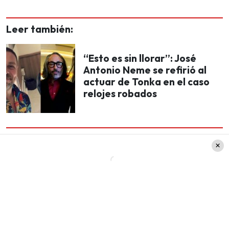
Leer también:
“Esto es sin llorar”: José
Antonio Neme se refirió al
actuar de Tonka en el caso
relojes robados
Así José Antonio Neme, junto a Diana Bolocco y
Simón Oliveros hablaron de esta polémica en el
matinal de Mega,
Mucho Gusto
.
Primero, Diana Bolocco expresó que los dichos de
Jaime Campusano no tenían sentido alguno: “No
hay lugar (…); burdo. Profe, perdóneme, pero es