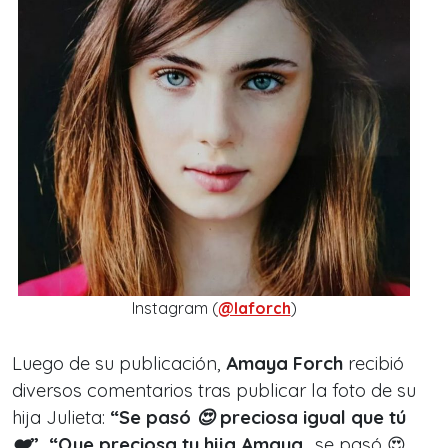
Instagram (
@laforch
)
Luego de su publicación,
Amaya Forch
recibió
diversos comentarios tras publicar la foto de su
hija Julieta:
“Se pasó 😍 preciosa igual que tú
❤️”, “Que preciosa tu hija Amaya…
se pasó 😍