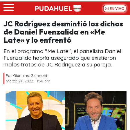
Skip to main content
EN VIVO
JC Rodríguez desmintió los dichos
de Daniel Fuenzalida en «Me
Late» y lo enfrentó
En el programa "Me Late", el panelista Daniel
Fuenzalida habría asegurado que existieron
malos tratos de JC Rodríguez a su pareja.
Por
Giannina Giannoni
marzo 24, 2022 - 1:58 pm