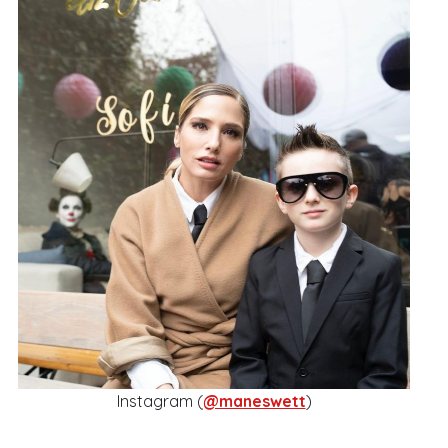
Instagram (
@maneswett
)