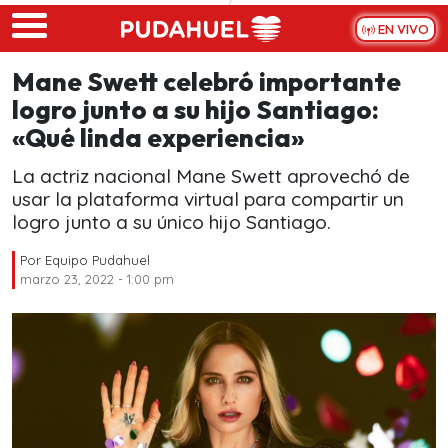
Skip to main content
EN VIVO
Mane Swett celebró importante
logro junto a su hijo Santiago:
«Qué linda experiencia»
La actriz nacional Mane Swett aprovechó de
usar la plataforma virtual para compartir un
logro junto a su único hijo Santiago.
Por
Equipo Pudahuel
marzo 23, 2022 - 1:00 pm