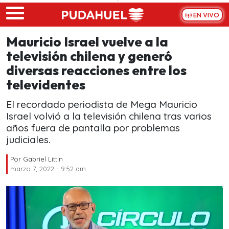
Skip to main content
EN VIVO
Mauricio Israel vuelve a la
televisión chilena y generó
diversas reacciones entre los
televidentes
El recordado periodista de Mega Mauricio
Israel volvió a la televisión chilena tras varios
años fuera de pantalla por problemas
judiciales.
Por
Gabriel Littin
marzo 7, 2022 - 9:52 am