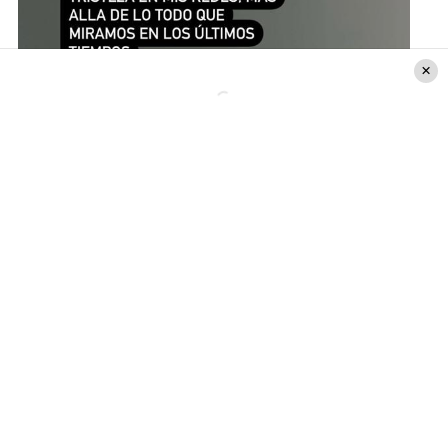
Instagram (
@thaajordao7
)
Así que
Thais Jordão
decidió responder con
sinceridad ante dicho comentario: “Venga (a)
pasar la noche en mi casa para mirar la realidad.
Estoy llenando mis días de trabajo justamente
para no quedarme pegada a un teléfono”.