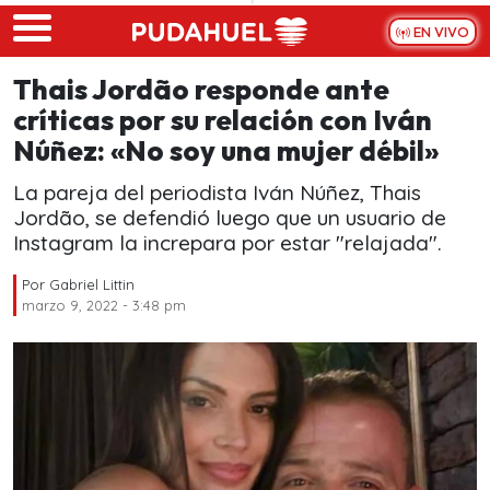
Skip to main content
EN VIVO
Thais Jordão responde ante
críticas por su relación con Iván
Núñez: «No soy una mujer débil»
La pareja del periodista Iván Núñez, Thais
Jordão, se defendió luego que un usuario de
Instagram la increpara por estar "relajada".
Por
Gabriel Littin
marzo 9, 2022 - 3:48 pm