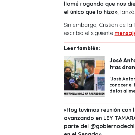
llamé rogando que nos dier
el único que lo hizo»
, lanzó
Sin embargo, Cristián de la
escribió el siguiente
mensaje
Leer también:
José Ant
tras dra
"José Anton
conocer el 
de los alim
«Hoy tuvimos reunión con la
avanzando en LEY TAMARA 
parte del @gobiernodechil
en el Senado».