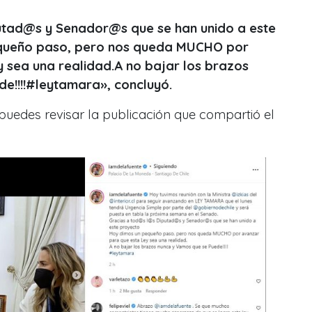
utad@s y Senador@s que se han unido a este
queño paso, pero nos queda MUCHO por
 sea una realidad.A no bajar los brazos
e!!!!#leytamara», concluyó.
puedes revisar la publicación que compartió el