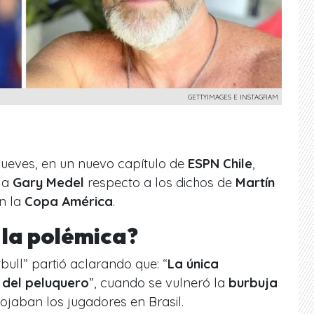
GETTYIMAGES E INSTAGRAM
jueves, en un nuevo capítulo de
ESPN Chile
,
 a
Gary Medel
respecto a los dichos de
Martín
n la
Copa América
.
la polémica?
tbull” partió aclarando que: “
La única
a del peluquero
”, cuando se vulneró la
burbuja
ojaban los jugadores en Brasil.