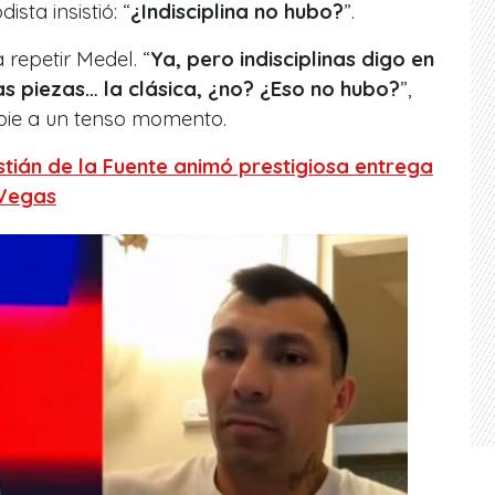
dista insistió: “
¿Indisciplina no hubo?
”.
a repetir Medel. “
Ya, pero indisciplinas digo en
as piezas… la clásica, ¿no? ¿Eso no hubo?
”,
pie a un tenso momento.
stián de la Fuente animó prestigiosa entrega
 Vegas