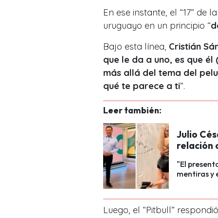
En ese instante, el “17” de 
uruguayo en un principio “
d
Bajo esta línea,
Cristián Sá
que le da a uno, es que él
más allá del tema del pelu
qué te parece a
ti
”.
Leer también:
Julio Cés
relación 
"El present
mentiras y 
Luego, el “Pitbull” respondió