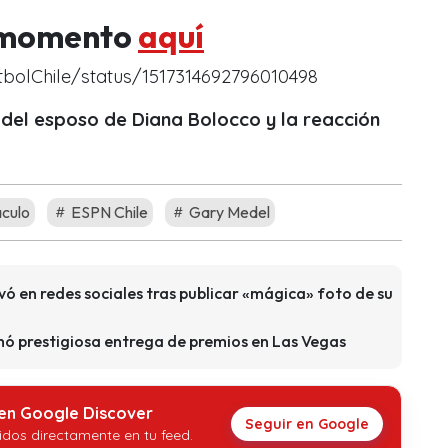
o momento
aquí
tbolChile/status/1517314692796010498
 del esposo de Diana Bolocco y la reacción
culo
ESPN Chile
Gary Medel
vó en redes sociales tras publicar «mágica» foto de su
imó prestigiosa entrega de premios en Las Vegas
 en Google Discover
Seguir en Google
idos directamente en tu feed.