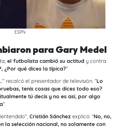
ESPN
mbiaron para Gary Medel
ta,
el futbolista
cambió su actitud
y contra
, ¿Por qué dices la típica?
”
…
” recalcó el presentador de televisión. “
Lo
ís pruebas, tenís cosas que dices todo eso?
ualmente tú decís y no es así, por algo
pa
”.
lentendido”,
Cristián Sánchez
explicó: “
No, no,
n la selección nacional, no solamente con