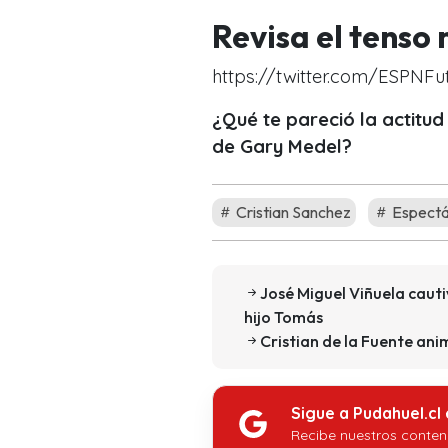
Revisa el tens
https://twitter.com/ESPNFu
¿Qué te pareció la actitud
de Gary Medel?
Cristian Sanchez
Espectá
José Miguel Viñuela cauti
hijo Tomás
Cristian de la Fuente an
Sigue a Pudahuel.cl
Recibe nuestros conten