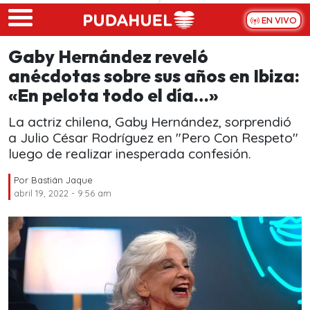
Skip to main content
EN VIVO
Gaby Hernández reveló
anécdotas sobre sus años en Ibiza:
«En pelota todo el día…»
La actriz chilena, Gaby Hernández, sorprendió
a Julio César Rodríguez en "Pero Con Respeto"
luego de realizar inesperada confesión.
Por
Bastián Jaque
abril 19, 2022 - 9:56 am