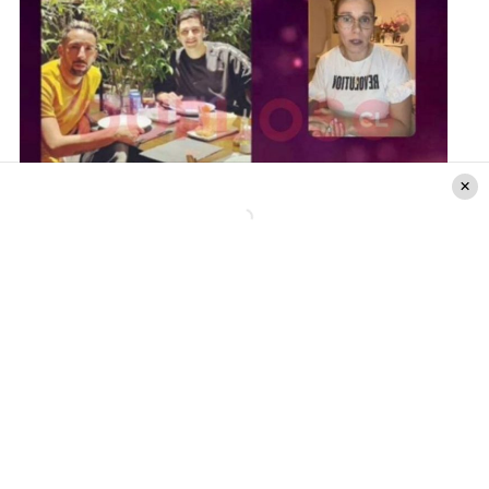
Instagram de Cecilia Gutiérrez
Estos hechos habrían ocurrido el pasado 6 de
marzo luego de una fiesta a la que asistió
acompañado de su pareja. El que -según
Gutiérrez- «
se habría puesto un poco violento
con ella y la habría agredido y, además, habría
abusado de ella de distintas formas
«, contó la
conductora del programa.
Por otra parte, la profesional mencionó que
en