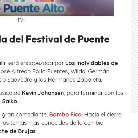
TV+
lla del Festival de Puente
itir será encabezada por
Los Inolvidables de
osé Alfredo Pollo Fuentes, Wildo, Germán
cio Saavedra y los Hermanos Zabaleta.
úsica de
Kevin Johansen
, para terminar con los
,
Saiko
.
l gran comediante,
Bombo Fica
. Hacia el cierre
ar los temas más conocidos de la cumbia
he de Brujas
.