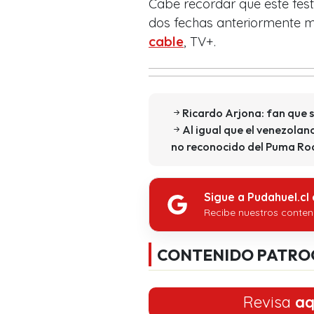
Cabe recordar que este festi
dos fechas anteriormente m
cable
, TV+.
Ricardo Arjona: fan que s
Al igual que el venezolano
no reconocido del Puma Ro
Sigue a Pudahuel.cl
Recibe nuestros conten
CONTENIDO PATRO
Revisa
aq