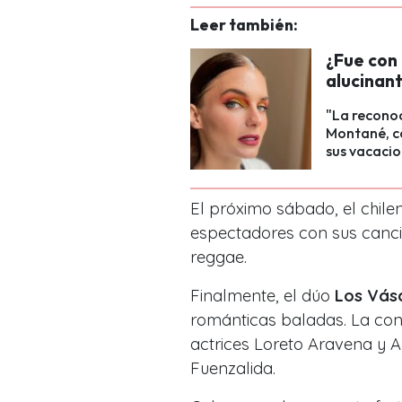
Leer también:
¿Fue con
alucinan
"La reconoc
Montané, co
sus vacacio
El próximo sábado, el chil
espectadores con sus canc
reggae.
Finalmente, el dúo
Los Vás
románticas baladas. La con
actrices Loreto Aravena y A
Fuenzalida.