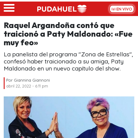
Skip to main content
EN VIVO
Raquel Argandoña contó que
traicionó a Paty Maldonado: «Fue
muy feo»
La panelista del programa "Zona de Estrellas",
confesó haber traicionado a su amiga, Paty
Maldonado en un nuevo capítulo del show.
Por
Giannina Giannoni
abril 22, 2022 - 6:11 pm