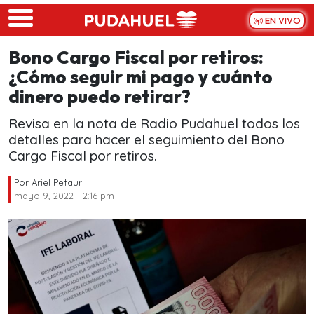
Skip to main content
EN VIVO
Bono Cargo Fiscal por retiros:
¿Cómo seguir mi pago y cuánto
dinero puedo retirar?
Revisa en la nota de Radio Pudahuel todos los
detalles para hacer el seguimiento del Bono
Cargo Fiscal por retiros.
Por
Ariel Pefaur
mayo 9, 2022 - 2:16 pm