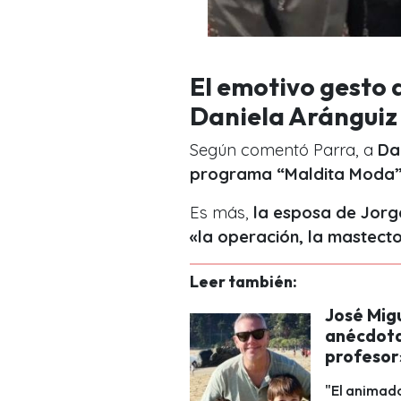
El emotivo gesto 
Daniela Aránguiz
Según comentó Parra, a
Da
programa “Maldita Moda”
Es más,
la esposa de Jorg
«la operación, la mastect
Leer también:
José Migu
anécdota
profesor
"El animado