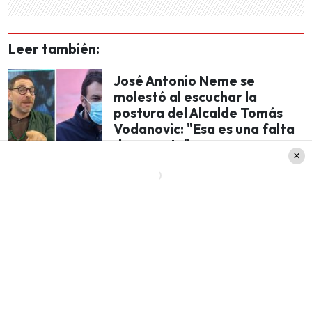
Leer también:
José Antonio Neme se
molestó al escuchar la
postura del Alcalde Tomás
Vodanovic: "Esa es una falta
de respeto"
De hecho, también aprovechó el espacio
matinal
para referirse al
equivocado uso
que le dio el
futbolista a su
celular
.
“
Uno muestra con su teléfono algo, pero uno se
defiende de vulneraciones de derechos, no de
la ley y la norma aplicándose de la manera