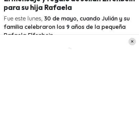
para su hija Rafaela
Fue este lunes,
30 de mayo, cuando Julián y su
familia celebraron los 9 años de la pequeña
Rafaela Elfenbein.
En esta línea, el comunicador escribió lo siguiente
en su cuenta
de Instagram:
Leer también:
Benjamín cumplió 4: La tierna
celebración del hijo de
Marcela Vacarezza