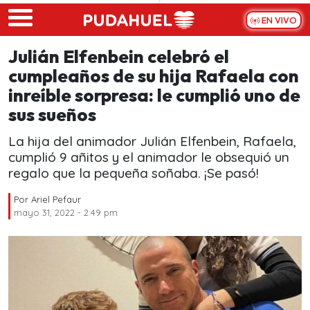
Skip to main content
EN VIVO
Julián Elfenbein celebró el
cumpleaños de su hija Rafaela con
inreíble sorpresa: le cumplió uno de
sus sueños
La hija del animador Julián Elfenbein, Rafaela,
cumplió 9 añitos y el animador le obsequió un
regalo que la pequeña soñaba. ¡Se pasó!
Por
Ariel Pefaur
mayo 31, 2022 - 2:49 pm