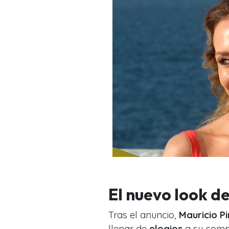
El nuevo look 
Tras el anuncio,
Mauricio Pi
llenar de
elogios
a su comp