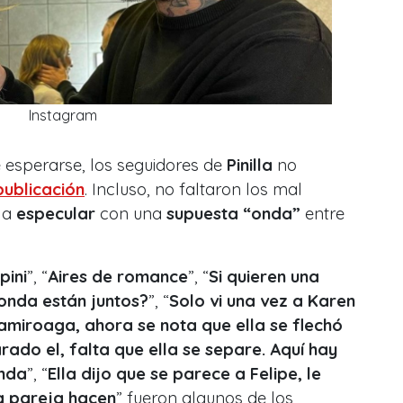
Instagram
 esperarse, los seguidores de
Pinilla
no
publicación
. Incluso, no faltaron los mal
 a
especular
con una
supuesta “onda”
entre
pini
”
,
“
Aires de romance
”,
“
Si quieren una
onda están juntos?
”, “
Solo vi una vez a Karen
Camiroaga, ahora se nota que ella se flechó
rado el, falta que ella se separe. Aquí hay
onda
”, “
Ella dijo que se parece a Felipe, le
a pareja hacen
” fueron algunos de los