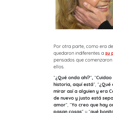
Por otra parte, como era de
quedaron indiferentes a
su 
pensados que comenzaron
ellos.
“
¿Qué onda ahí?
”
,
“
Cuidao 
historia, aquí está
”, “
¿Qué 
mirar así a alguien y era 
de nuevo y justo está sepa
amor
”, “
Yo creo que hay 
pasan cosas
” y “
qué bonit