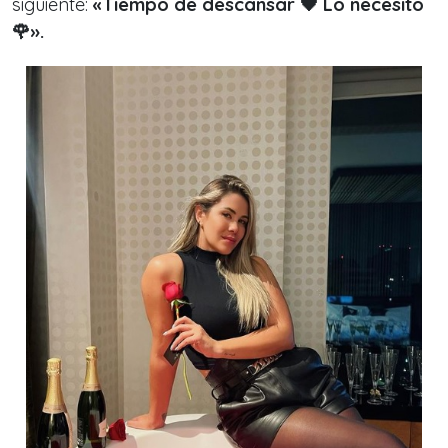
siguiente:
«Tiempo de descansar 🖤 Lo necesito
🌹».