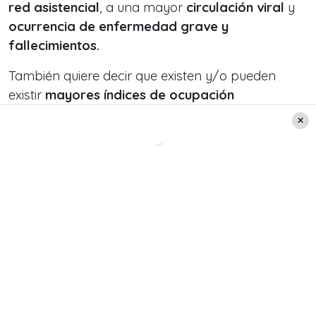
red asistencial
, a una mayor
circulación viral
y
ocurrencia de enfermedad grave y
fallecimientos.
También quiere decir que existen y/o pueden
existir
mayores índices de ocupación
hospitalaria
y
consultas respiratorias
, que en la
fase previa de Bajo impacto sanitario.