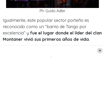
Ph: Guido Adler
Igualmente, este popular sector porteño es
reconocido como un “barrio de Tango por
excelencia” y
fue el lugar donde el líder del clan
Montaner vivió sus primeros años de vida.
Por lo mismo,
su nuevo álbum Tango es un
homenaje a sus raíces.
También te puede interesar
:
María José
Quintanilla en entrevista exclusiva sobre su
nuevo estreno: «Una canción que escribí en
plena catarsis»