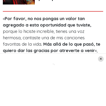
«
Por favor, no nos pongas un valor tan
agregado a esta oportunidad que tuviste,
porque lo hiciste increíble, tienes una voz
hermosa, cantaste una de mis canciones
favoritas de la vida
. Más allá de lo que pasó, te
quiero dar las gracias por atreverte a venir
«,
agregó la cantante nacional.
Por su parte,
Nicole Sanhueza
aceptó los
comentarios de la intérprete de «
Querida Rosa
«,
le agradeció por ello y
se retiró rápidamente del
estudio
; gesto que impresionó a la artista.