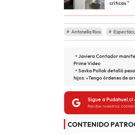
críticas."
Antonella Rios
Espectácu
Javiera Contador manifes
Prime Video
Savka Pollak detalló pesa
hijos: «Tengo órdenes de a
Sigue a Pudahuel.cl
Recibe nuestros conten
CONTENIDO PATRO