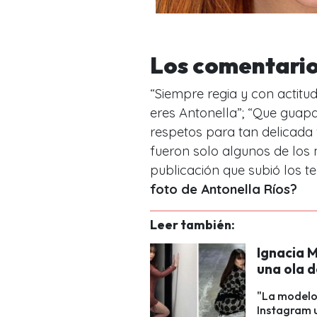
Los comentario
“
Siempre regia y con actitu
eres Antonella
”; “
Que guap
respetos para tan delicada 
fueron solo algunos de los
publicación que subió los t
foto de Antonella Ríos?
Leer también:
Ignacia 
una ola d
"La modelo 
Instagram u