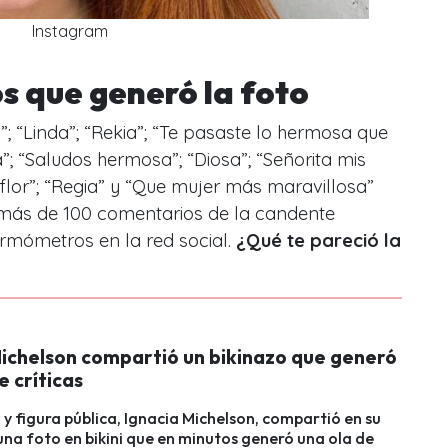
Instagram
s que generó la foto
d
”; “
Linda
”; “
Rekia
”; “
Te pasaste lo hermosa que
a
”; “
Saludos hermosa
”; “
Diosa
”; “
Señorita mis
flor
”; “
Regia
” y “
Que mujer más maravillosa
”
 más de 100 comentarios de la candente
ermómetros en la red social.
¿Qué te pareció la
Michelson compartió un bikinazo que generó
e críticas
y figura pública, Ignacia Michelson, compartió en su
na foto en bikini que en minutos generó una ola de