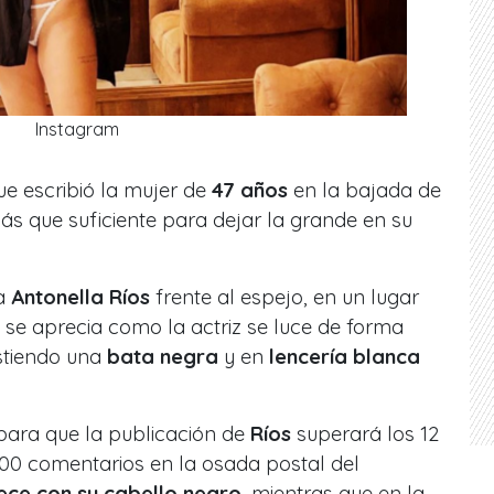
Instagram
que escribió la mujer de
47 años
en la bajada de
más que suficiente para dejar la grande en su
a
Antonella Ríos
frente al espejo, en un lugar
se aprecia como la actriz se luce de forma
stiendo una
bata negra
y en
lencería blanca
para que la publicación de
Ríos
superará los 12
100 comentarios en la osada postal del
ce con su cabello negro
, mientras que en la