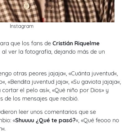
Instagram
ara que los fans de
Cristián Riquelme
 al ver la fotografía, dejando más de un
tengo otras peores jajaja
«, «C
uánta juventud
«,
o
«, «
Bendita juventud jaja
«, «
Su gaviota jajaja
«,
 cortar el pelo así
«, «
Qué niño por Dios
» y
s de los mensajes que recibió.
dieron leer unos comentarios que se
bio: «
Shuuuu ¿Qué te pasó?
«, «
Qué feooo no
n
«.