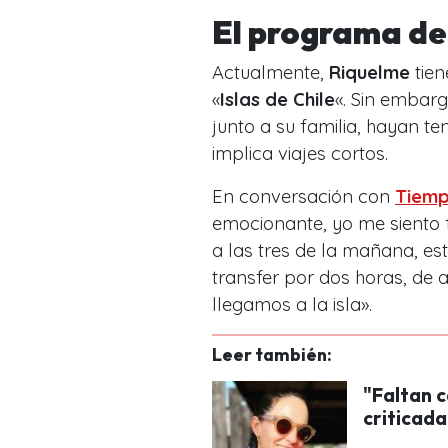
El programa de
Actualmente,
Riquelme
tien
«
Islas de Chile
«. Sin embarg
junto a su familia, hayan t
implica viajes cortos.
En conversación con
Tiem
emocionante, yo me siento fe
a las tres de la mañana, es
transfer por dos horas, de
llegamos a la isla».
Leer también:
"Faltan 
criticada