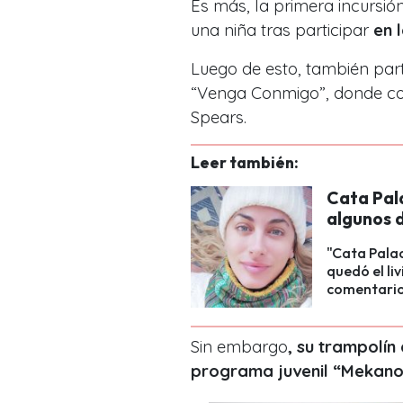
Es más, la primera incursió
una niña tras participar
en 
Luego de esto, también par
“Venga Conmigo”, donde co
Spears.
Leer también:
Cata Pala
algunos d
"Cata Palac
quedó el liv
comentarios
Sin embargo
, su trampolín
programa juvenil “Mekan