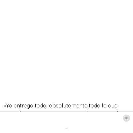
«Yo entrego todo, absolutamente todo lo que
tengo hoy, por animar un matinal». Es más, el
locutor sostuvo que incluso estaría dispuesto a
«dejar TV+ y Me Late».