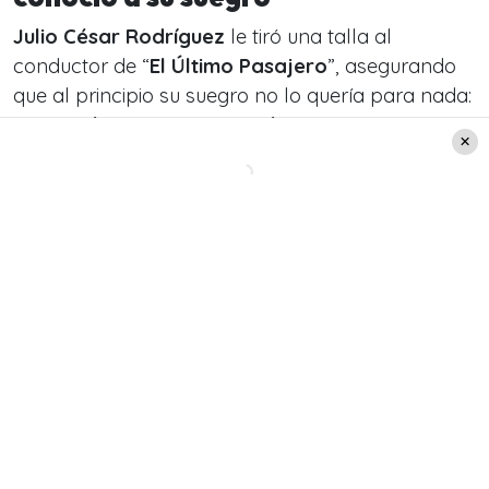
Julio César Rodríguez
le tiró una talla al
conductor de “
El Último Pasajero
”, asegurando
que al principio su suegro no lo quería para nada:
“
Te miraba con cierto recelo
”.
“
Ahora nos amamos… pero antes era como
‘
¿quién es este gallo que viene a estar con su
hija menor?
‘
”, aseguró
Juan Pablo Queraltó
,
recordando cuando
Fran Sfeir
lo presentó ante
el
conocido economista
.