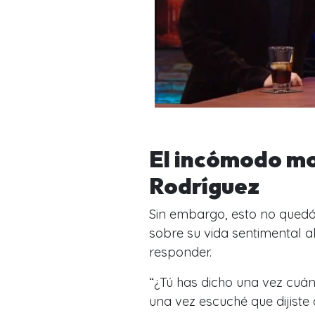
El incómodo mo
Rodríguez
Sin embargo, esto no quedó 
sobre su vida sentimental a
responder.
“
¿Tú has dicho una vez cuá
una vez escuché que dijiste