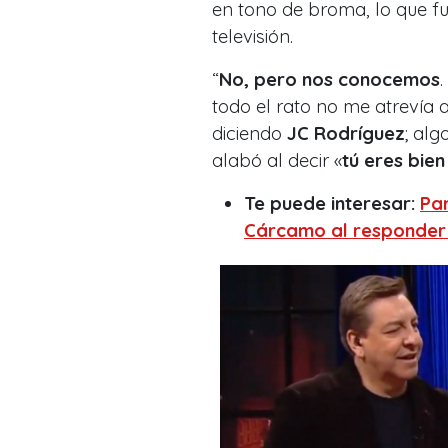
en tono de broma, lo que f
televisión.
“
No, pero nos conocemos
todo el rato no me atrevía 
diciendo
JC Rodríguez
; al
alabó al decir «
tú eres bie
Te puede interesar:
Pa
Cárcamo al responder 