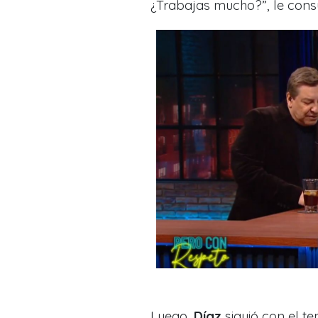
¿Trabajas mucho?
”, le con
Luego,
Díaz
siguió con el t