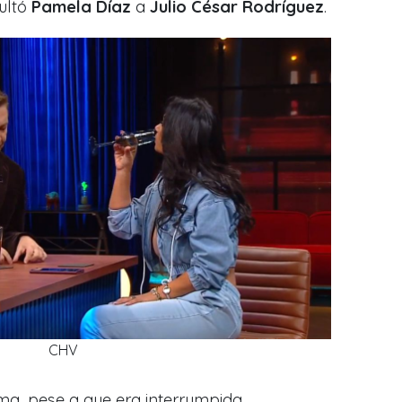
sultó
Pamela Díaz
a
Julio César Rodríguez
.
CHV
ema, pese a que era interrumpida