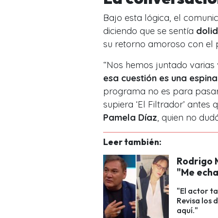
Bajo esta lógica, el comuni
diciendo que se sentía
doli
su retorno amoroso con el p
“
Nos hemos juntado varias 
esa cuestión es una espin
programa no es para pasar 
supiera ‘El Filtrador’ antes 
Pamela Díaz
, quien no dud
Leer también:
Rodrigo 
"Me echa
"El actor t
Revisa los 
aquí."