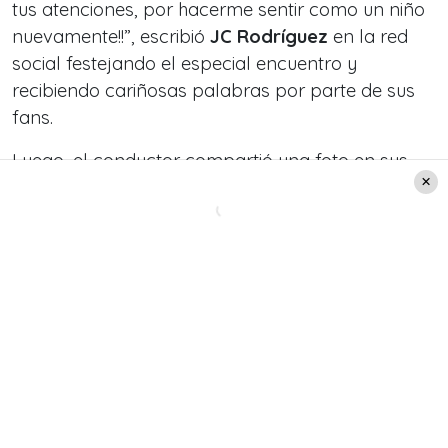
tus atenciones, por hacerme sentir como un niño
nuevamente!!
”, escribió
JC Rodríguez
en la red
social festejando el especial encuentro y
recibiendo cariñosas palabras por parte de sus
fans.
Luego, el conductor compartió una foto en sus
historias junto a sus familiares. “
Trabajando en
Concepción pero un ratito con la familia!
”, agregó
dejando en evidencia su emoción.