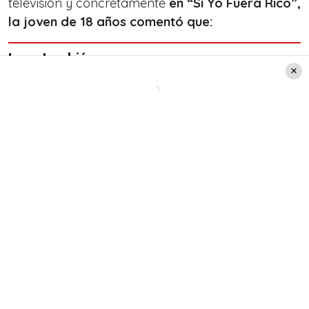
televisión y concretamente
en “Si Yo Fuera Rico”,
la joven de 18 años comentó que:
Leer también:
“Chechico” de “Pituca sin
lucas” ya salió de cuarto
medio y su padre compartió
las fotos
«No me acuerdo mucho, tenía 12 o 13 años, pero
sí sé que lo pasé increíble. Trabajé con Zabaleta,
con la Maria Gracia, la Coca Guazzini que es un
amor y el Oliver. Ir a las canchas, era muy
entretenido».