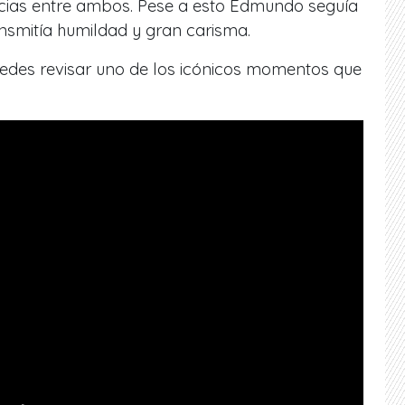
ncias entre ambos. Pese a esto Edmundo seguía
nsmitía humildad y gran carisma.
edes revisar uno de los icónicos momentos que