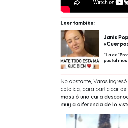
Leer también:
Janis Pop
«Cuerpos
"La ex "Pro
postal most
No obstante, Varas ingresó 
católica, para participar d
mostró una cara desconoci
muy a diferencia de lo vis