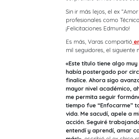
Sin ir más lejos, el ex “Amo
profesionales como Técnico 
¡Felicitaciones Edmundo!
Es más, Varas compartió
en
mil seguidores, el siguiente
«Este título tiene algo muy
había postergado por circu
finalice. Ahora sigo avanz
mayor nivel académico, a
me permita seguir formán
tiempo fue “Enfocarme” to
vida. Me sacudí, apele a m
acción. Seguiré trabajand
entendí y aprendí, amar c
más!»
, escribió el ex chico 