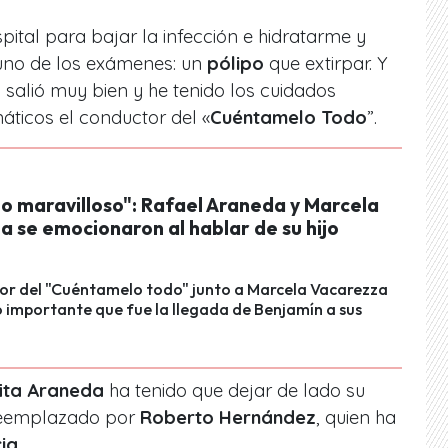
ital para bajar la infección e hidratarme y
uno de los exámenes: un
pólipo
que extirpar. Y
 salió muy bien y he tenido los cuidados
náticos el conductor del «
Cuéntamelo Todo
”.
ño maravilloso": Rafael Araneda y Marcela
 se emocionaron al hablar de su hijo
tor del "Cuéntamelo todo" junto a Marcela Vacarezza
o importante que fue la llegada de Benjamín a sus
ita Araneda
ha tenido que dejar de lado su
 reemplazado por
Roberto Hernández
, quien ha
cia
.