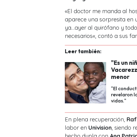
«
El doctor me manda al hosp
aparece una sorpresita en 
ya…ayer al quirófano y todo
necesarios
«, contó a sus fa
Leer también:
"Es un ni
Vacarezza
menor
"El conduc
revelaron l
vidas."
En plena recuperación,
Raf
labor en
Univision
, siendo
hecho dupla con
Ana Patri