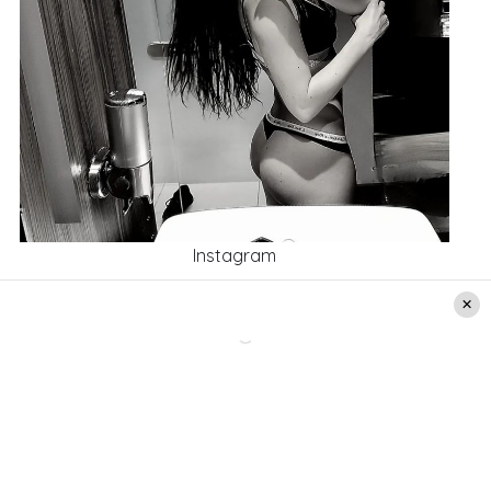
Instagram
“
Literal a todo cachete jajajajjajajajaja
”, bromeó
Yamna Lobos
junto a un par de emoticones de
risas. “
Buenas noches
”, cerró.