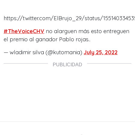
https://twitter.com/ElBrujo_29/status/1551403345
#TheVoiceCHV
no alarguen más esto entreguen
el premio al ganador Pablo rojas..
— wladimir silva (@kutomania)
July 25, 2022