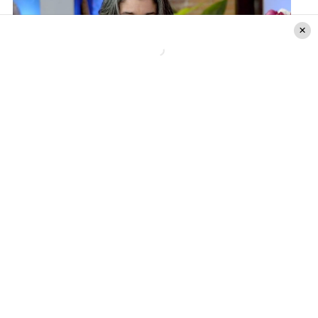
Captura Canal 13
A pesar de que
Paulina Urrutia
rechazó su
primera invitación a salir, sí aceptó la segunda,
dando lugar a su primera cita.
“
Nos juntamos y nos pusimos a conversar, y
conversar, y conversar
”, contó la actriz.