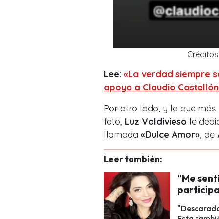
Créditos
Lee:
«La verdad siempre sal
apoyo a Claudio Castellón
Por otro lado, y lo que má
foto,
Luz Valdivieso
le dedi
llamada
«Dulce Amor»
, de
Leer también:
"Me sentí
particip
"Descarado 
Esta tambié