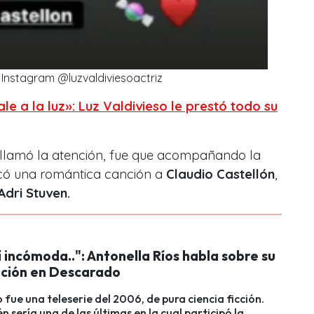
 Instagram @luzvaldiviesoactriz
e a la luz»: Luz Valdivieso le prestó todo su
s llamó la atención, fue que acompañando la
có una romántica canción a
Claudio Castellón
,
Adri Stuven.
 incómoda..": Antonella Ríos habla sobre su
ación en Descarado
fue una teleserie del 2006, de pura ciencia ficción.
n sería una de las últimas en la cual participó la