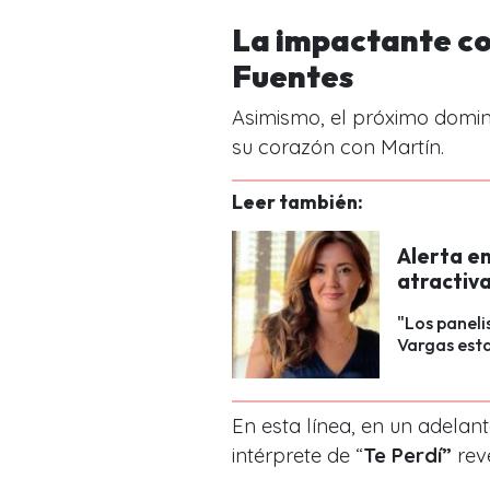
La impactante co
Fuentes
Asimismo, el próximo doming
su corazón con Martín.
Leer también:
Alerta en
atractiva
"Los paneli
Vargas esta
En esta línea, en un adelanto
intérprete de “
Te Perdí”
reve