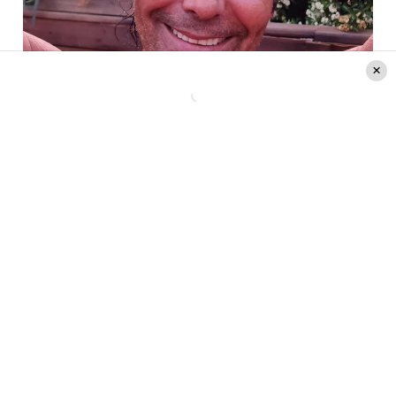
Créditos: Instagram @juanfalcon
También te puede interesar:
Kathy Orellana
deslumbró con nuevo look: «Quiero renovarme
por dentro y por fuera»