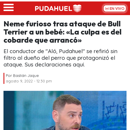
Skip to main content
EN VIVO
Neme furioso tras ataque de Bull
Terrier a un bebé: «La culpa es del
cobarde que arrancó»
El conductor de "Aló, Pudahuel" se refirió sin
filtro al dueño del perro que protagonizó el
ataque. Sus declaraciones aquí.
Por
Bastián Jaque
agosto 9, 2022 - 12:30 pm