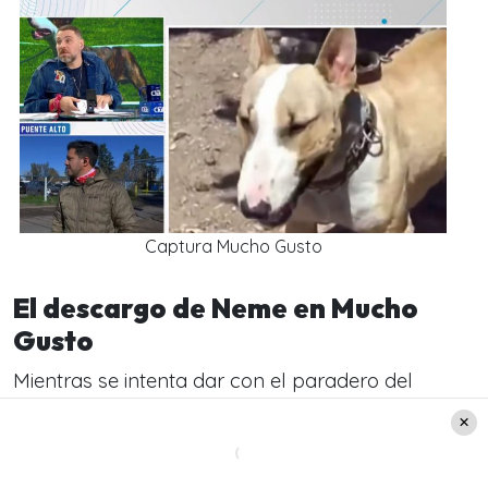
Captura Mucho Gusto
El descargo de Neme en Mucho
Gusto
Mientras se intenta dar con el paradero del
hombre, en el
matinal
de
Mega
, el conductor de
“Aló, Pudahuel” apuntó en su contra, revelando
que el can no se encontraba amarrado ni bozal